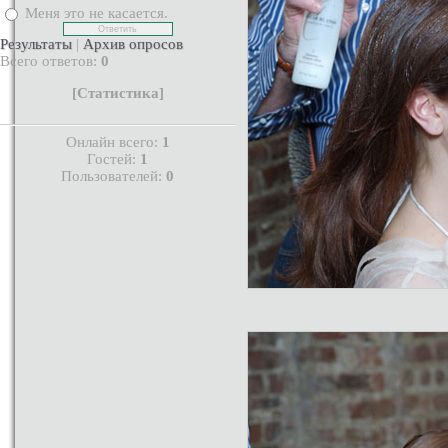
Меня это не касается.
Результаты
|
Архив опросов
Всего ответов:
0
[
Статистика
]
Онлайн всего:
1
Гостей:
1
Пользователей:
0