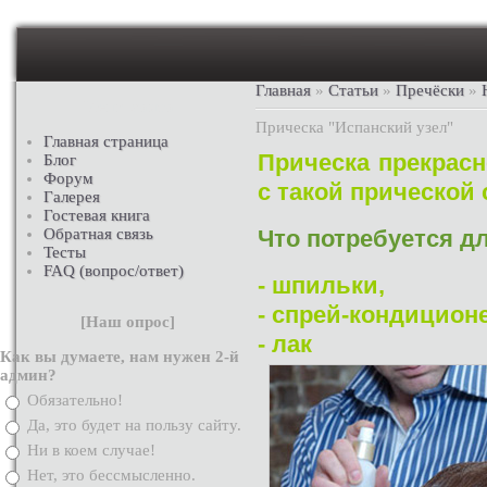
Главная
»
Статьи
»
Пречёски
»
Меню сайта
Прическа "Испанский узел"
Главная страница
Прическа прекрас
Блог
Форум
с такой прической
Галерея
Гостевая книга
Что потребуется д
Обратная связь
Тесты
FAQ (вопрос/ответ)
- шпильки,
- спрей-кондицион
[
Наш опрос
]
- лак
Как вы думаете, нам нужен 2-й
админ?
Обязательно!
Да, это будет на пользу сайту.
Ни в коем случае!
Нет, это бессмысленно.