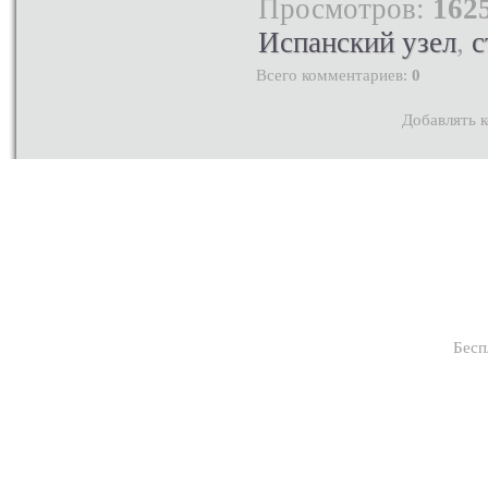
Просмотров
:
162
Испанский узел
,
с
Всего комментариев
:
0
Добавлять к
Бес